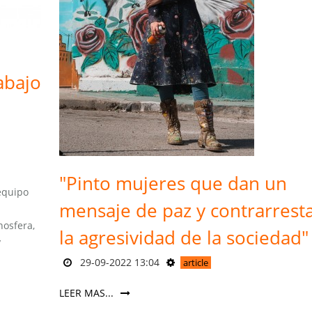
abajo
"Pinto mujeres que dan un
equipo
mensaje de paz y contrarrest
osfera,
la agresividad de la sociedad"
y
29-09-2022 13:04
article
LEER MAS...