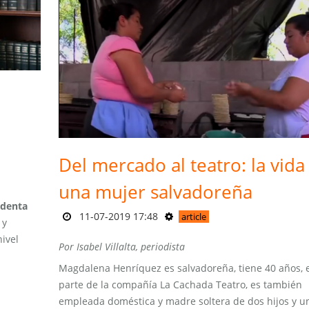
Del mercado al teatro: la vida
una mujer salvadoreña
identa
11-07-2019 17:48
article
y
nivel
Por Isabel Villalta, periodista
Magdalena Henríquez es salvadoreña, tiene 40 años, 
parte de la compañía La Cachada Teatro, es también
empleada doméstica y madre soltera de dos hijos y u