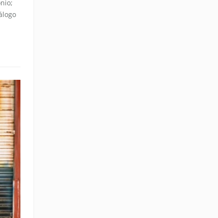
nio;
álogo