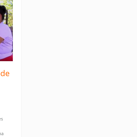
 de
es
na