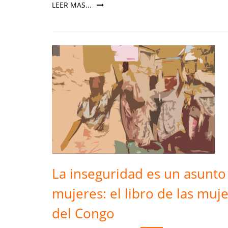
LEER MAS...
La inseguridad es un asunto
mujeres: el libro de las muj
del Congo