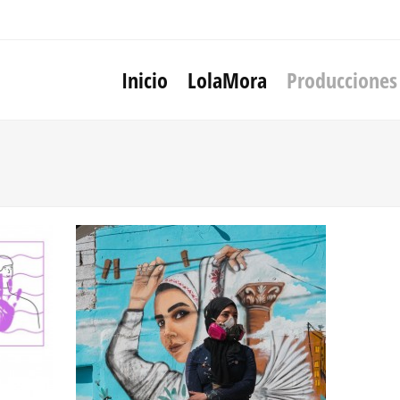
Inicio
LolaMora
Producciones