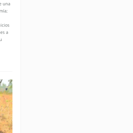
re una
mía;
icios
ces a
su