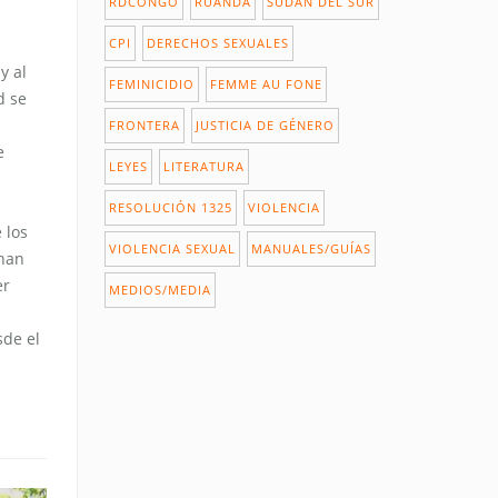
RDCONGO
RUANDA
SUDÁN DEL SUR
CPI
DERECHOS SEXUALES
y al
FEMINICIDIO
FEMME AU FONE
d se
FRONTERA
JUSTICIA DE GÉNERO
e
LEYES
LITERATURA
RESOLUCIÓN 1325
VIOLENCIA
 los
VIOLENCIA SEXUAL
MANUALES/GUÍAS
 han
er
MEDIOS/MEDIA
sde el