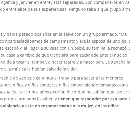
Agancé y Janvier en entrevistas separadas. Son compañeros en As
do entre ellos de sus experiencias. Ninguno sabe a qué grupo ar
ños y había pasado dos años en la selva con un grupo armado. “Me
ando nos trasladábamos de campamento y era la esposa de uno de l
e escapó y, al llegar a su casa con un bebé, su familia la rechazó. 
 su casa a cambio de que trabajara para sacar adelante al núcleo
rendido a tocar el tambor, a hacer teatro y a hacer pan. Se ganaba l
o y la música le habían salvado la vida”.
sable de Aso que continua el trabajo para sacar a los menores
 contra niños y niñas sigue, las niñas siguen siendo tomadas como
sexuales. Hace unos años podrían decir que no sabían que eso era
los grupos armados lo saben y t
ienen que responder por eso ante l
a violencia y este no respetar nada en la mujer, en las niñas
”.