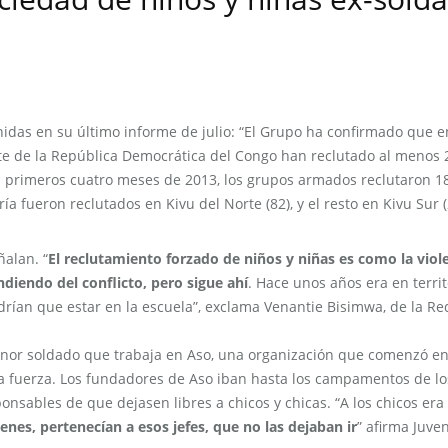
nidas en su último informe de julio: “El Grupo ha confirmado que e
te de la República Democrática del Congo han reclutado al menos 
rimeros cuatro meses de 2013, los grupos armados reclutaron 1
a fueron reclutados en Kivu del Norte (82), y el resto en Kivu Sur (
ñalan. “
El reclutamiento forzado de niños y niñas es como la viol
diendo del conflicto, pero sigue ahí
. Hace unos años era en territ
drían que estar en la escuela”, exclama Venantie Bisimwa, de la Re
menor soldado que trabaja en Aso, una organización que comenzó e
la fuerza. Los fundadores de Aso iban hasta los campamentos de lo
sables de que dejasen libres a chicos y chicas. “A los chicos era f
enes, pertenecían a esos jefes, que no las dejaban ir
” afirma Juven