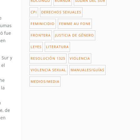
RDCONGO
RUANDA
SUDÁN DEL SUR
CPI
DERECHOS SEXUALES
e
FEMINICIDIO
FEMME AU FONE
raumas
tó fue
FRONTERA
JUSTICIA DE GÉNERO
 en
LEYES
LITERATURA
 Sur y
RESOLUCIÓN 1325
VIOLENCIA
 el
VIOLENCIA SEXUAL
MANUALES/GUÍAS
 he
MEDIOS/MEDIA
 la
n
e, de
 en