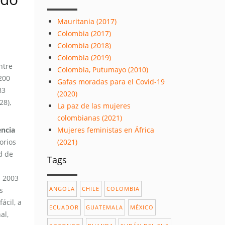
Mauritania (2017)
Colombia (2017)
Colombia (2018)
Colombia (2019)
ntre
Colombia, Putumayo (2010)
200
Gafas moradas para el Covid-19
83
(2020)
28),
La paz de las mujeres
colombianas (2021)
encia
Mujeres feministas en África
orios
(2021)
d de
Tags
n 2003
ANGOLA
CHILE
COLOMBIA
s
ácil, a
ECUADOR
GUATEMALA
MÉXICO
al,