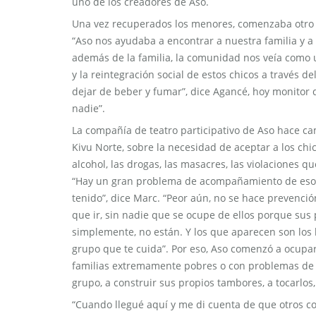
uno de los creadores de Aso.
Una vez recuperados los menores, comenzaba otro 
“Aso nos ayudaba a encontrar a nuestra familia y a 
además de la familia, la comunidad nos veía como 
y la reintegración social de estos chicos a través de
dejar de beber y fumar”, dice Agancé, hoy monitor d
nadie”.
La compañía de teatro participativo de Aso hace ca
Kivu Norte, sobre la necesidad de aceptar a los chi
alcohol, las drogas, las masacres, las violaciones q
“Hay un gran problema de acompañamiento de esos 
tenido”, dice Marc. “Peor aún, no se hace prevención
que ir, sin nadie que se ocupe de ellos porque su
simplemente, no están. Y los que aparecen son lo
grupo que te cuida”. Por eso, Aso comenzó a ocupars
familias extremamente pobres o con problemas de c
grupo, a construir sus propios tambores, a tocarlos, 
“Cuando llegué aquí y me di cuenta de que otros co