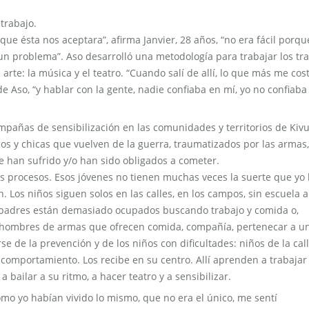
trabajo.
que ésta nos aceptara”, afirma Janvier, 28 años, “no era fácil porqu
un problema”. Aso desarrolló una metodología para trabajar los t
l arte: la música y el teatro. “Cuando salí de allí, lo que más me cos
e Aso, “y hablar con la gente, nadie confiaba en mí, yo no confiaba
mpañas de sensibilización en las comunidades y territorios de Kivu
cos y chicas que vuelven de la guerra, traumatizados por las armas,
ue han sufrido y/o han sido obligados a cometer.
procesos. Esos jóvenes no tienen muchas veces la suerte que yo
. Los niños siguen solos en las calles, en los campos, sin escuela a
s padres están demasiado ocupados buscando trabajo y comida o,
s hombres de armas que ofrecen comida, compañía, pertenecar a u
e de la prevención y de los niños con dificultades: niños de la call
omportamiento. Los recibe en su centro. Allí aprenden a trabajar
a bailar a su ritmo, a hacer teatro y a sensibilizar.
mo yo habían vivido lo mismo, que no era el único, me sentí