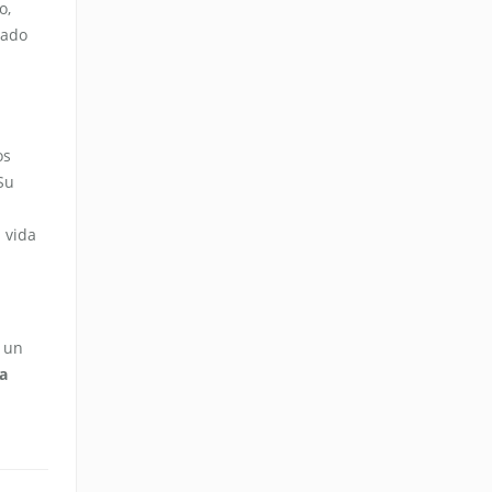
o,
mado
os
Su
a vida
 un
a