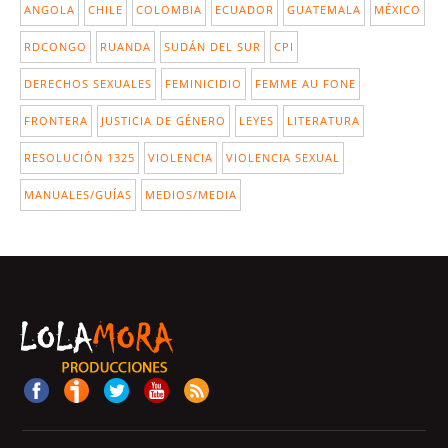
ANGOLA
CHILE
COLOMBIA
ECUADOR
GUATEMALA
MÉXICO
RDCONGO
RUANDA
SUDÁN DEL SUR
CPI
DERECHOS SEXUALES
FEMINICIDIO
FEMME AU FONE
FRONTERA
JUSTICIA DE GÉNERO
LEYES
LITERATURA
RESOLUCIÓN 1325
VIOLENCIA
VIOLENCIA SEXUAL
MANUALES/GUÍAS
MEDIOS/MEDIA