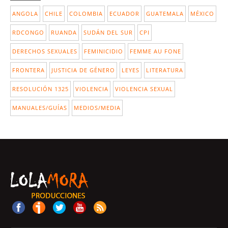
ANGOLA
CHILE
COLOMBIA
ECUADOR
GUATEMALA
MÉXICO
RDCONGO
RUANDA
SUDÁN DEL SUR
CPI
DERECHOS SEXUALES
FEMINICIDIO
FEMME AU FONE
FRONTERA
JUSTICIA DE GÉNERO
LEYES
LITERATURA
RESOLUCIÓN 1325
VIOLENCIA
VIOLENCIA SEXUAL
MANUALES/GUÍAS
MEDIOS/MEDIA