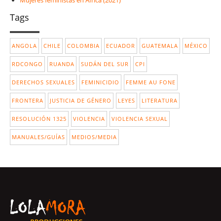
Tags
ANGOLA
CHILE
COLOMBIA
ECUADOR
GUATEMALA
MÉXICO
RDCONGO
RUANDA
SUDÁN DEL SUR
CPI
DERECHOS SEXUALES
FEMINICIDIO
FEMME AU FONE
FRONTERA
JUSTICIA DE GÉNERO
LEYES
LITERATURA
RESOLUCIÓN 1325
VIOLENCIA
VIOLENCIA SEXUAL
MANUALES/GUÍAS
MEDIOS/MEDIA