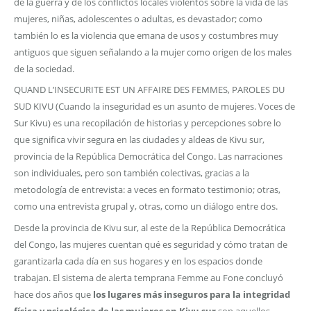
de la guerra y de los conflictos locales violentos sobre la vida de las
mujeres, niñas, adolescentes o adultas, es devastador; como
también lo es la violencia que emana de usos y costumbres muy
antiguos que siguen señalando a la mujer como origen de los males
de la sociedad.
QUAND L’INSECURITE EST UN AFFAIRE DES FEMMES, PAROLES DU
SUD KIVU (Cuando la inseguridad es un asunto de mujeres. Voces de
Sur Kivu) es una recopilación de historias y percepciones sobre lo
que significa vivir segura en las ciudades y aldeas de Kivu sur,
provincia de la República Democrática del Congo. Las narraciones
son individuales, pero son también colectivas, gracias a la
metodología de entrevista: a veces en formato testimonio; otras,
como una entrevista grupal y, otras, como un diálogo entre dos.
Desde la provincia de Kivu sur, al este de la República Democrática
del Congo, las mujeres cuentan qué es seguridad y cómo tratan de
garantizarla cada día en sus hogares y en los espacios donde
trabajan. El sistema de alerta temprana Femme au Fone concluyó
hace dos años que
los lugares más inseguros para la integridad
física y psicológica de las mujeres en Kivu sur
son aquellos