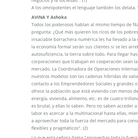
negocios y la sociedad". (1)
A los omnipotentes el lenguaje también los delata. Y
AVINA Y Ashoka
Todos los poderosos hablan al mismo tiempo de fila
pregunta: ¿Qué más quieren los ricos de los pobres
insaciable borrachera numérica les ha llevado a la
la economía formal serán sus clientes si se les arre
autosuficiencia, la tierra sobre todo. Para llegar h
corporaciones que trabajan en cooperación sean la
mercado. La Coordinadora de Operaciones Internacio
nuestros modelos son las cadenas híbridas de valo
contacto a los Emprendedores Sociales y grandes 
ofrece la población que está viviendo con menos de
energía, vivienda, alimento, etc. es de cuatro tril
es brutal, y ellas lo saben. Pero no saben acceder 
labor es acercar a la multinacional hasta ellas, mi
a aprovechar toda la fuerza del mercado para cons
flexibles y pragmáticos". (2)
Lo que esta señora llama "aprovechar toda la fuerz