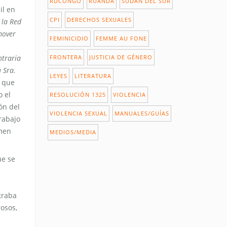
RDCONGO
RUANDA
SUDÁN DEL SUR
il en
CPI
DERECHOS SEXUALES
 la Red
mover
FEMINICIDIO
FEMME AU FONE
ntraria
FRONTERA
JUSTICIA DE GÉNERO
 Sra.
LEYES
LITERATURA
, que
o el
RESOLUCIÓN 1325
VIOLENCIA
ón del
VIOLENCIA SEXUAL
MANUALES/GUÍAS
rabajo
imen
MEDIOS/MEDIA
ue se
traba
osos,