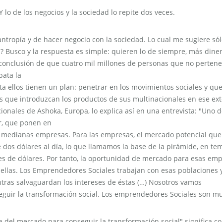
 lo de los negocios y la sociedad lo repite dos veces.
ntropía y de hacer negocio con la sociedad. Lo cual me sugiere só
? Busco y la respuesta es simple: quieren lo de siempre, más diner
 conclusión de que cuatro mil millones de personas que no perten
bata la
asta ellos tienen un plan: penetrar en los movimientos sociales y que
s que introduzcan los productos de sus multinacionales en ese ex
nales de Ashoka, Europa, lo explica así en una entrevista: "Uno 
r, que ponen en
o medianas empresas. Para las empresas, el mercado potencial que
 dos dólares al día, lo que llamamos la base de la pirámide, en te
lones de dólares. Por tanto, la oportunidad de mercado para esas em
a ellas. Los Emprendedores Sociales trabajan con esas poblaciones 
entras salvaguardan los intereses de éstas (…) Nosotros vamos
eguir la transformación social. Los emprendedores Sociales son m
a del mercado para conseguir la transformación social" significa c