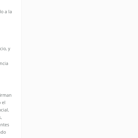
o a la
io, y
ncia
firman
 el
cial,
,
antes
ado