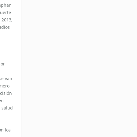
tephan
muerte
 2013,
udios
por
se van
úmero
cisión
én
a salud
on los