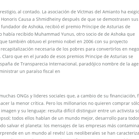
stigio, al contado. La asociación de Víctmas del Amianto ha exigid
ctor Honoris Causa a Shmidheiny después de que se demostrasen sus
, fundador de Ashoka, recibió el premio Príncipe de Asturias de
 lo había recibido Muhammad Yunus, otro socio de de Ashoka que
 que también obtuvo el premio nobel en 2006 con su proyecto
ecapitalización necesaria de los pobres para convertirlos en negoc
. Claro que en el jurado de esos premios Principe de Asturias se
España de Transparecia Internacional, paradójico nombre de la age
inistrar un paraíso fiscal en
muchas ONGs y lideres sociales que, a cambio de su financiación, 
cer la menor crítica. Pero los millonarios no quieren comprar sólo
imagen y su lenguaje: resulta difícil distinguir entre un activista so
psol; todos ellos hablan de un mundo mejor, desarrollo para todos
todo salvar el planeta: los mensajes de las empresas más contamin
sorprende en un mundo al revés! Los neoliberales se han caracteriz