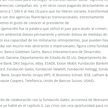
nferencias, campañas, etc. y en otros casos pagando directamente u
rno a 1.500 € al mes (3) para que los líderes sociales, transforma
 son dos agencias filantrópicas transnacionales, estrechamente
emos el gusto de conocer al presidente de
genocidio fue la palabra que utilizó el juez para aludir al crimen 
tre ambiental doloso permanente y omisión dolosa de medidas de
sos esa capacidad de los millonarios omnipotentes, que pueden llev
oka son mucho más abstractos e impersonales, figura como fundado
an, Banco Goldman Sachs, Banco Interamericano de Desarrollo,
ibank, Danone, Departamento de Estado de EE.UU, Departamento de
he Bank, DKV Seguros, eBay, ESADE, Exxon Mobil, Fundación Bankint
ord, Fundación Gates, Fundación Hewlett, Fundación Kellogg, Fund
n Bank, Grupo Norte, Grupo VIPS, IE Business School, IESE, Latham &
rhouse Coopers, Telefónica, Unión de Bancos Suizos, USAID,
rdo de colaboración con la fundación Gates, accionista de Monsant
e ya hablé en el capítulo I). Las crisis son una oportunidad para 