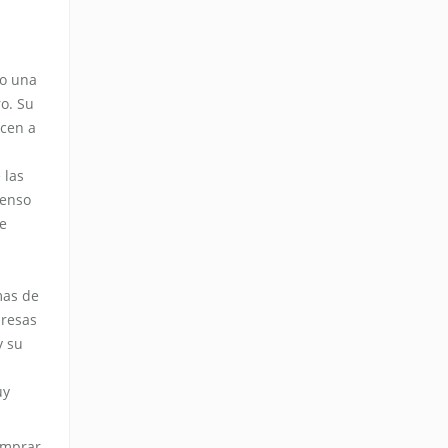
lo una
o. Su
ecen a
 las
tenso
de
mas de
presas
y su
uy
omprar