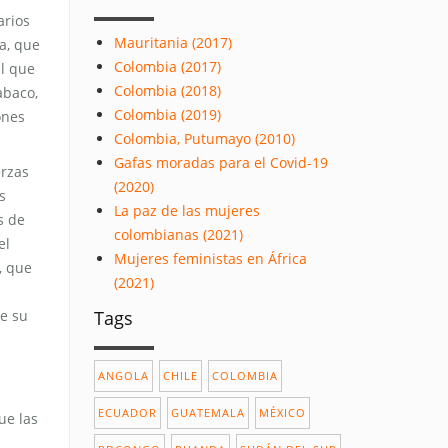
arios
Mauritania (2017)
a, que
Colombia (2017)
el que
Colombia (2018)
abaco,
Colombia (2019)
ones
Colombia, Putumayo (2010)
Gafas moradas para el Covid-19
erzas
(2020)
s
La paz de las mujeres
s de
colombianas (2021)
el
Mujeres feministas en África
, que
(2021)
de su
Tags
ANGOLA
CHILE
COLOMBIA
ECUADOR
GUATEMALA
MÉXICO
ue las