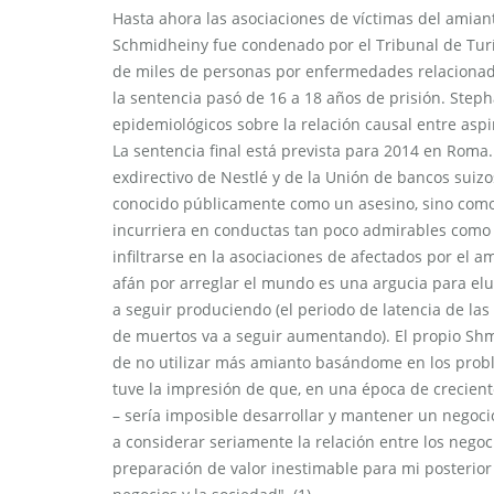
Hasta ahora las asociaciones de víctimas del amia
Schmidheiny fue condenado por el Tribunal de Turín
de miles de personas por enfermedades relacionadas 
la sentencia pasó de 16 a 18 años de prisión. Ste
epidemiológicos sobre la relación causal entre aspir
La sentencia final está prevista para 2014 en Roma
exdirectivo de Nestlé y de la Unión de bancos suiz
conocido públicamente como un asesino, sino como u
incurriera en conductas tan poco admirables como 
infiltrarse en la asociaciones de afectados por el
afán por arreglar el mundo es una argucia para elud
a seguir produciendo (el periodo de latencia de l
de muertos va a seguir aumentando). El propio Shm
de no utilizar más amianto basándome en los prob
tuve la impresión de que, en una época de crecient
– sería imposible desarrollar y mantener un negoci
a considerar seriamente la relación entre los nego
preparación de valor inestimable para mi posterior