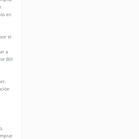
n
dos en
por el
ar a
r Bill
er,
ación
o,
comprar