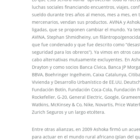
luchas sociales financiando encuentros, viajes, co
sueldo durante tres años al menos, mes a mes, en to
mercenarios, vendan sus productos. AVINA y Ashoka
ligadas, que se proponen cambiar el mundo. Ya ten
AVINA, Stephan Shmidheiny, un filántropo/genocida (
que fue condenado y que fue descrito como “desas
seguridad para los obreros”). Ya vimos en otros ca
cabo alternativas mutuamente excluyentes. En Ash
Drayton y como socios Banca Cívica, Banca JP Morg
BBVA, Boehringer Ingelheim, Caixa Catalunya, Cit
Vivienda y Desarrollo Urbanístico de EE.UU, Deutsc
Fundación Botín, Fundación Coca-Cola, Fundación F
Rockefeller, G-20, General Electric, Google, Gramee
Watkins, McKinsey & Co, Nike, Novartis, Price Wate
Zurich Seguros y un largo etcétera.
Entre otras alianzas, en 2009 Ashoka firmó un acue
para actuar en el mundo rural africano (plan del qu