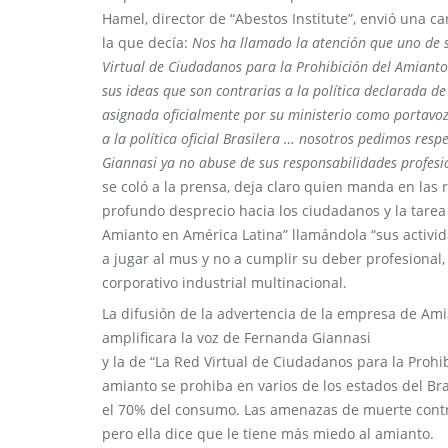
Hamel, director de “Abestos Institute”, envió una ca
la que decía:
Nos ha llamado la atención que uno de s
Virtual de Ciudadanos para la Prohibición del Amianto
sus ideas que son contrarias a la política declarada 
asignada oficialmente por su ministerio como portavoz
a la política oficial Brasilera … nosotros pedimos res
Giannasi ya no abuse de sus responsabilidades profes
se coló a la prensa, deja claro quien manda en las r
profundo desprecio hacia los ciudadanos y la tarea 
Amianto en América Latina” llamándola “sus activid
a jugar al mus y no a cumplir su deber profesiona
corporativo industrial multinacional.
La difusión de la advertencia de la empresa de Ami
amplificara la voz de Fernanda Giannasi
y la de “La Red Virtual de Ciudadanos para la Proh
amianto se prohiba en varios de los estados del Bra
el 70% del consumo. Las amenazas de muerte contr
pero ella dice que le tiene más miedo al amianto.