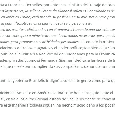
rta a Francisco Dornelles, por entonces ministro de Trabajo de Bras
us inspectores, la señora Fernanda Giannasi quien es Coordinadora de
 en América Latina, está usando su posición en su ministerio para pro
de su país… Nosotros nos preguntamos si esta persona está
 en las asuntos relacionados con el amianto, tomando una posición co
petuosamente que su ministerio tome las medidas necesarias para que la
ionales para promover sus actividades personales.
El tono de la misiva
elaciones entre los magnates y el poder político, también deja clar
pública al aludir a “La Red Virtual de Ciudadanos para la Prohibici
ades privadas”, como si Fernanda Giannasi dedicara las horas de t
l, el que no estaban cumpliendo sus compañeros: denunciar un cr
anto al gobierno Brasileño indignó a suficiente gente como para q
ibición del Amianto en América Latina”, que han conseguido que el
sil, entre ellos el meridional estado de Sao Paulo donde se concen
a esta ingeniera todavía siguen, ha hecho mucho daño a los poder