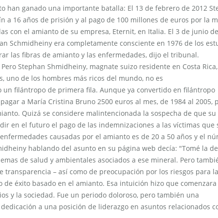
nto han ganado una importante batalla: El 13 de febrero de 2012 S
 a 16 años de prisión y al pago de 100 millones de euros por la 
con el amianto de su empresa, Eternit, en Italia. El 3 de junio de
phan Schmidheiny era completamente consciente en 1976 de los est
ar las fibras de amianto y las enfermedades, dijo el tribunal.
. Pero Stephan Shmidheiny, magnate suizo residente en Costa Rica,
os, uno de los hombres más ricos del mundo, no es
n filántropo de primera fila. Aunque ya convertido en filántropo
pagar a María Cristina Bruno 2500 euros al mes, de 1984 al 2005, 
 amianto. Quizá se considere malintencionada la sospecha de que su
ir en el futuro el pago de las indemnizaciones a las víctimas que 
as enfermedades causadas por el amianto es de 20 a 50 años y el n
idheiny hablando del asunto en su página web decía: "Tomé la de
lemas de salud y ambientales asociados a ese mineral. Pero tambi
e transparencia – así como de preocupación por los riesgos para l
o de éxito basado en el amianto. Esa intuición hizo que comenzara
cios y la sociedad. Fue un periodo doloroso, pero también una
 dedicación a una posición de liderazgo en asuntos relacionados c