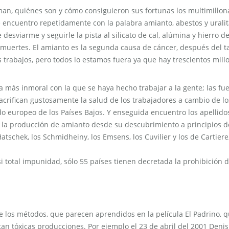
an, quiénes son y cómo consiguieron sus fortunas los multimillon
 encuentro repetidamente con la palabra amianto, abestos y uralit
esviarme y seguirle la pista al silicato de cal, alúmina y hierro d
 muertes. El amianto es la segunda causa de cáncer, después del t
trabajos, pero todos lo estamos fuera ya que hay trescientos mill
ia más inmoral con la que se haya hecho trabajar a la gente; las fu
sacrifican gustosamente la salud de los trabajadores a cambio de lo
o europeo de los Países Bajos. Y enseguida encuentro los apellido
o: la producción de amianto desde su descubrimiento a principios d
atschek, los Schmidheiny, los Emsens, los Cuvilier y los de Cartiere
i total impunidad, sólo 55 países tienen decretada la prohibición 
 los métodos, que parecen aprendidos en la película El Padrino, q
an tóxicas producciones. Por ejemplo el 23 de abril del 2001 Denis