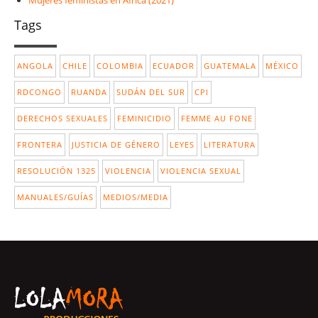
Mujeres feministas en África (2021)
Tags
ANGOLA
CHILE
COLOMBIA
ECUADOR
GUATEMALA
MÉXICO
RDCONGO
RUANDA
SUDÁN DEL SUR
CPI
DERECHOS SEXUALES
FEMINICIDIO
FEMME AU FONE
FRONTERA
JUSTICIA DE GÉNERO
LEYES
LITERATURA
RESOLUCIÓN 1325
VIOLENCIA
VIOLENCIA SEXUAL
MANUALES/GUÍAS
MEDIOS/MEDIA