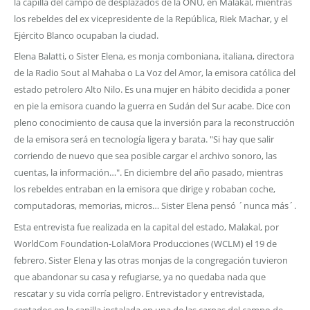
la capilla del campo de desplazados de la ONU, en Malakal, mientras
los rebeldes del ex vicepresidente de la República, Riek Machar, y el
Ejército Blanco ocupaban la ciudad.
Elena Balatti, o Sister Elena, es monja comboniana, italiana, directora
de la Radio Sout al Mahaba o La Voz del Amor, la emisora católica del
estado petrolero Alto Nilo. Es una mujer en hábito decidida a poner
en pie la emisora cuando la guerra en Sudán del Sur acabe. Dice con
pleno conocimiento de causa que la inversión para la reconstrucción
de la emisora será en tecnología ligera y barata. "Si hay que salir
corriendo de nuevo que sea posible cargar el archivo sonoro, las
cuentas, la información…". En diciembre del año pasado, mientras
los rebeldes entraban en la emisora que dirige y robaban coche,
computadoras, memorias, micros… Sister Elena pensó ´nunca más´.
Esta entrevista fue realizada en la capital del estado, Malakal, por
WorldCom Foundation-LolaMora Producciones (WCLM) el 19 de
febrero. Sister Elena y las otras monjas de la congregación tuvieron
que abandonar su casa y refugiarse, ya no quedaba nada que
rescatar y su vida corría peligro. Entrevistador y entrevistada,
sentados en la capilla instalada en una de las carpas del campo de