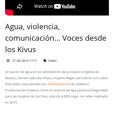
Agua, violencia,
comunicación... Voces desde
los Kivus
21-06-2014 17:11
Video
Un punto de agua en los alrededores de la ciudad congleña de
Bukavu, donde cada día niñas y mujeres llegan para llenar sus cubos.
Este vídeo coproducido por
FemmeauFone
& LolaMora
Producciones muestra cómo la carencia de agua genera inseguridad
para las mujeres de Sur Kivu, este de la RDCongo. Un vídeo realizado
en 2015.