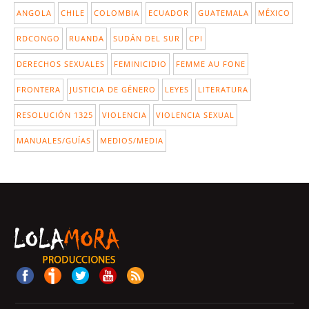
ANGOLA
CHILE
COLOMBIA
ECUADOR
GUATEMALA
MÉXICO
RDCONGO
RUANDA
SUDÁN DEL SUR
CPI
DERECHOS SEXUALES
FEMINICIDIO
FEMME AU FONE
FRONTERA
JUSTICIA DE GÉNERO
LEYES
LITERATURA
RESOLUCIÓN 1325
VIOLENCIA
VIOLENCIA SEXUAL
MANUALES/GUÍAS
MEDIOS/MEDIA