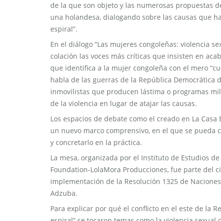
de la que son objeto y las numerosas propuestas d
una holandesa, dialogando sobre las causas que han
espiral”.
En el diálogo “Las mujeres congoleñas: violencia sex
colación las voces más críticas que insisten en aca
que identifica a la mujer congoleña con el mero “cue
habla de las guerras de la República Democrática d
inmovilistas que producen lástima o programas mil
de la violencia en lugar de atajar las causas.
Los espacios de debate como el creado en La Casa
un nuevo marco comprensivo, en el que se pueda co
y concretarlo en la práctica.
La mesa, organizada por el Instituto de Estudios 
Foundation-LolaMora Producciones, fue parte del cic
implementación de la Resolución 1325 de Naciones 
Adzuba.
Para explicar por qué el conflicto en el este de la
espiral” se tocaron temas como la violencia sexual 