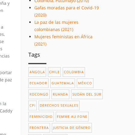
Colombia, Putumayo (2010)
eña y
Gafas moradas para el Covid-19
en
(2020)
La paz de las mujeres
 a
colombianas (2021)
es,
Mujeres feministas en África
se
(2021)
es
Tags
ncias
portar
ANGOLA
CHILE
COLOMBIA
de paz
ECUADOR
GUATEMALA
MÉXICO
RDCONGO
RUANDA
SUDÁN DEL SUR
n la
CPI
DERECHOS SEXUALES
 Caddy
FEMINICIDIO
FEMME AU FONE
FRONTERA
JUSTICIA DE GÉNERO
omo