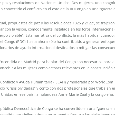
e paz y resoluciones de Naciones Unidas. Dos mujeres, una congol
 convertido el conflicto en el este de la RDCongo en una “guerra 
ual, propuestas de paz y las resoluciones 1325 y 2122”, se trajeron
bar con la visión, cómodamente instalada en los foros internacional
rpo violable”. Esta narrativa del conflicto, la más habitual cuando 
el Congo (RDC), hasta ahora sólo ha contribuido a generar enfoqu
lonarios de ayuda internacional destinados a mitigar las consecue
 Encendida de Madrid para hablar del Congo son necesarios para a
ncebir a las mujeres como actoras relevantes en la construcción 
de Conflicto y Ayuda Humanitaria (IECAH) y moderada por WorldCom
lo “Crisis olvidadas” y contó con dos profesionales que trabajan e
Unidas en ese país, la holandesa Anne-Marie Zaat y la congoleña,
 República Democrática de Congo se ha convertido en una “guerra en
cometida por civiles, crimen en aumento, frente a las violaciones c