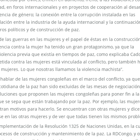
dad, en foros internacionales y en proyectos de cooperación al desar
lencia de género; la conexión entre la corrupción instalada en las
elación entre la industria de la ayuda internacional y la continuació
oros políticos y de construcción de paz.
de las guerras en las mujeres y el papel de éstas en la construcció
lencia contra la mujer ha tenido un gran protagonismo, ya que la
iolencia previa que existía en tiempos de paz, como explicaba Cad
tida contra las mujeres está vinculada al conflicto, pero también 
 mujeres. Lo que nosotras llamamos la violencia machista”.
blar de las mujeres congoleñas en el marco del conflicto, ya que
otidiana de la paz han sido excluidas de las mesas de negociación
luciones que proponen las mujeres congoleñas para poner fin a la
 que se sepa que están trabajando por la paz. Por ejemplo, las mujer
ntran motivos para hacerlo. Se encuentran con otras mujeres y dice
se en las otras mujeres y de ver que todas tienen los mismos prob
 implementación de la Resolución 1325 de Naciones Unidas, en la cu
procesos de construcción y mantenimiento de la paz. La RDCongo, y o