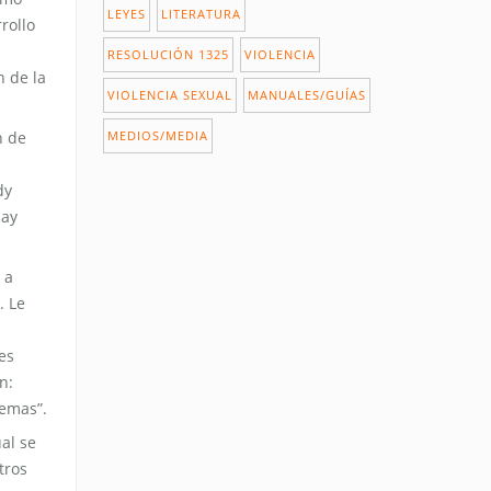
LEYES
LITERATURA
rollo
RESOLUCIÓN 1325
VIOLENCIA
n de la
VIOLENCIA SEXUAL
MANUALES/GUÍAS
n de
MEDIOS/MEDIA
dy
hay
 a
. Le
es
n:
lemas”.
al se
tros