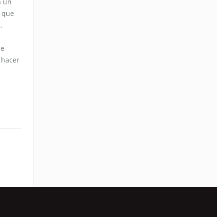
a un
a que
,
ue
 hacer