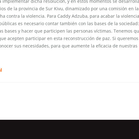
a implementar dicha resolución, y en estos momentos se desarroll
orios de la provincia de Sur Kivu, dinamizado por una comisión en l
a contra la violencia. Para Caddy Adzuba, para acabar la violencia
públicas es necesario contar también con las bases de la sociedad:
las bases y hacer que participen las personas víctimas. Tenemos q
 que acepten participar en esta reconstrucción de paz. Si queremos
nocer sus necesidades, para que aumente la eficacia de nuestras
l