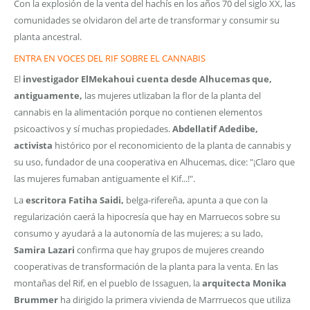
Con la explosión de la venta del hachís en los años 70 del siglo XX, las
comunidades se olvidaron del arte de transformar y consumir su
planta ancestral.
ENTRA
EN VOCES DEL RIF SOBRE EL CANNABIS
El
investigador
ElMekahoui cuenta desde Alhucemas que,
antiguamente,
las mujeres utlizaban la flor de la planta del
cannabis en la alimentación porque no contienen elementos
psicoactivos y sí muchas propiedades.
Abdellatif Adedibe,
activista
histórico por el reconomiciento de la planta de cannabis y
su uso, fundador de una cooperativa en Alhucemas, dice: "¡Claro que
las mujeres fumaban antiguamente el Kif...!".
La
escritora Fatiha Saidi,
belga-rifereña, apunta a que con la
regularización caerá la hipocresía que hay en Marruecos sobre su
consumo y ayudará a la autonomía de las mujeres; a su lado,
Samira Lazari
confirma que hay grupos de mujeres creando
cooperativas de transformación de la planta para la venta. En las
montañas del Rif, en el pueblo de Issaguen, la
arquitecta Monika
Brummer
ha dirigido la primera vivienda de Marrruecos que utiliza