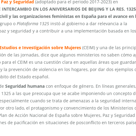
 Paz y Seguridad
(adoptado para el periodo 2017-2023) en
INTERCAMBIO EN LOS ANIVERSARIOS DE BEIJING Y LA RES. 1325
ivil y las organizaciones feministas en España para el avance en 
l grupo o
Plataforma 1325
instó al gobierno a dar relevancia a la
az y seguridad y a contribuir a una implementación basada en lo
Estudios e Investigación sobre Mujeres
(CEIM) y una de las princi
ión de las jornadas, dice que algunos ministerios no saben cómo a
o para el CEIM es una cuestión clara en aquellas áreas que guarda
 y la prevención de violencia en los hogares, por dar dos ejemplos
bito del Estado español.
 de
Seguridad humana
con enfoque de género. En líneas generales
ma 1325 a las que preocupa que se acabe imponiendo un concepto d
 especialmente cuando se trata de amenazas a la seguridad intern
or otro lado, el protagonismo y convencimiento de los Ministerios 
II Plan de Acción Nacional de España sobre Mujeres, Paz y Seguridad
s de pacificación en situaciones de posconflicto en terceros paíse