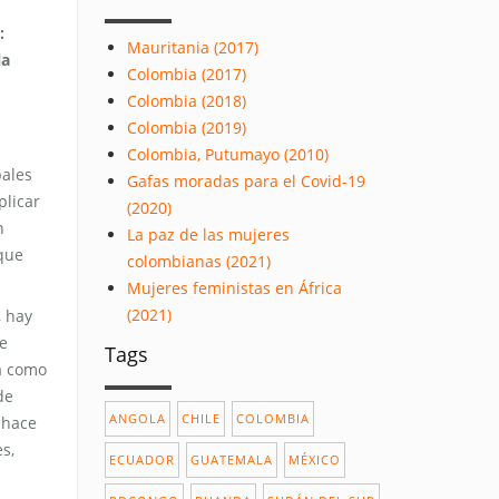
:
Mauritania (2017)
la
Colombia (2017)
Colombia (2018)
s
Colombia (2019)
Colombia, Putumayo (2010)
pales
Gafas moradas para el Covid-19
plicar
(2020)
n
La paz de las mujeres
 que
colombianas (2021)
Mujeres feministas en África
(2021)
, hay
e
Tags
a como
de
ANGOLA
CHILE
COLOMBIA
 hace
s,
ECUADOR
GUATEMALA
MÉXICO