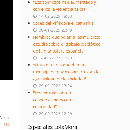
"Los conflictos han aumentado y
con ellos la violencia sexual"
14-02-2025 18:03
Voces del Rif sobre el cannabis
30-01-2025 23:43
Hombres que odian a las mujeres:
estudio sobre el trabajo ideológico
de la manosfera española
04-09-2023 16:40
"Pinto mujeres que dan un
mensaje de paz y contrarrestan la
agresividad de la sociedad"
29-09-2022 13:04
"Los murales abren
conversaciones con la
comunidad"
29-09-2022 12:29
Carlos
 del
II
Especiales LolaMora