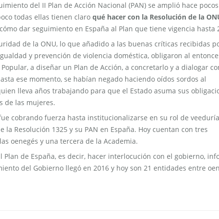
guimiento del II Plan de Acción Nacional (PAN) se amplió hace pocos
oco todas ellas tienen claro
qué hacer con la Resolución de la O
i cómo dar seguimiento en España al Plan que tiene vigencia hasta 
uridad de la ONU, lo que añadido a las buenas críticas recibidas p
e igualdad y prevención de violencia doméstica, obligaron al entonce
Popular, a diseñar un Plan de Acción, a concretarlo y a dialogar co
hasta ese momento, se habían negado haciendo oídos sordos al
quien lleva años trabajando para que el Estado asuma sus obligaci
s de las mujeres.
fue cobrando fuerza hasta institucionalizarse en su rol de veedurí
e la Resolución 1325 y su PAN en España. Hoy cuentan con tres
 las oenegés y una tercera de la Academia.
 Plan de España, es decir, hacer interlocución con el gobierno, in
iento del Gobierno llegó en 2016 y hoy son 21 entidades entre oe