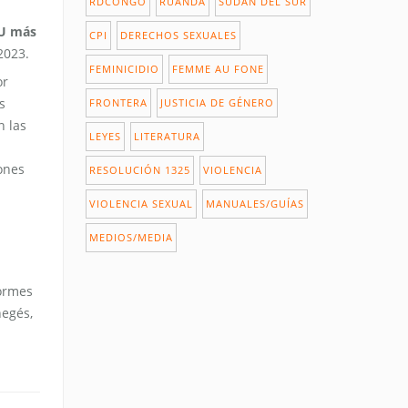
RDCONGO
RUANDA
SUDÁN DEL SUR
NU más
CPI
DERECHOS SEXUALES
2023.
FEMINICIDIO
FEMME AU FONE
or
s
FRONTERA
JUSTICIA DE GÉNERO
n las
LEYES
LITERATURA
ones
RESOLUCIÓN 1325
VIOLENCIA
VIOLENCIA SEXUAL
MANUALES/GUÍAS
a
MEDIOS/MEDIA
formes
negés,