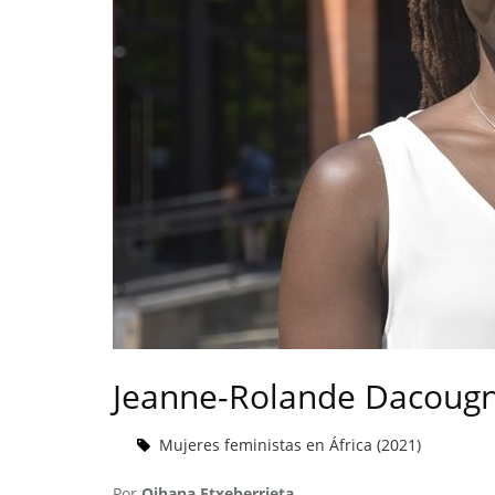
Jeanne-Rolande Dacougn
Mujeres feministas en África (2021)
Por
Oihana Etxeberrieta
.