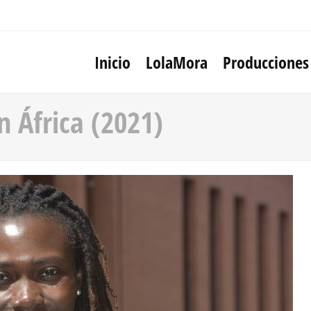
Inicio
LolaMora
Producciones
n África (2021)