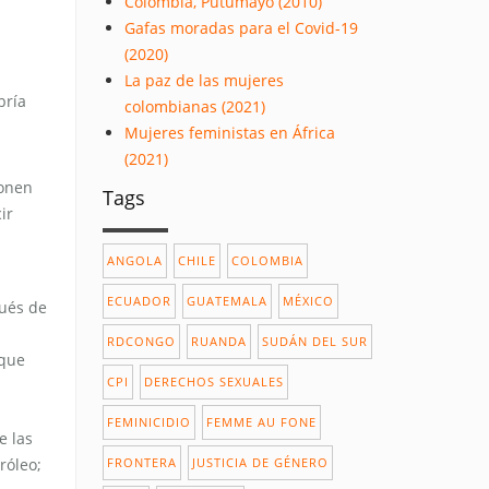
Colombia, Putumayo (2010)
Gafas moradas para el Covid-19
(2020)
La paz de las mujeres
bría
colombianas (2021)
Mujeres feministas en África
(2021)
ponen
Tags
ir
ANGOLA
CHILE
COLOMBIA
ECUADOR
GUATEMALA
MÉXICO
pués de
RDCONGO
RUANDA
SUDÁN DEL SUR
 que
CPI
DERECHOS SEXUALES
FEMINICIDIO
FEMME AU FONE
e las
FRONTERA
JUSTICIA DE GÉNERO
róleo;