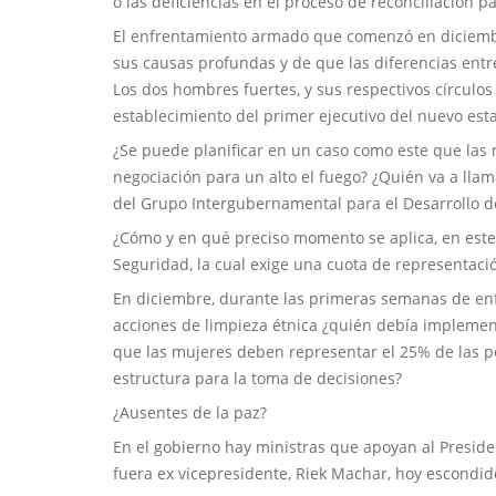
o las deficiencias en el proceso de reconciliación p
El enfrentamiento armado que comenzó en diciembre 
sus causas profundas y de que las diferencias entre 
Los dos hombres fuertes, y sus respectivos círculo
establecimiento del primer ejecutivo del nuevo estad
¿Se puede planificar en un caso como este que las
negociación para un alto el fuego? ¿Quién va a lla
del Grupo Intergubernamental para el Desarrollo de 
¿Cómo y en qué preciso momento se aplica, en este
Seguridad, la cual exige una cuota de representaci
En diciembre, durante las primeras semanas de enf
acciones de limpieza étnica ¿quién debía implement
que las mujeres deben representar el 25% de las p
estructura para la toma de decisiones?
¿Ausentes de la paz?
En el gobierno hay ministras que apoyan al President
fuera ex vicepresidente, Riek Machar, hoy escondido 