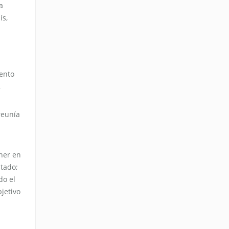
a
ís,
iento
,
reunía
oner en
stado;
do el
bjetivo