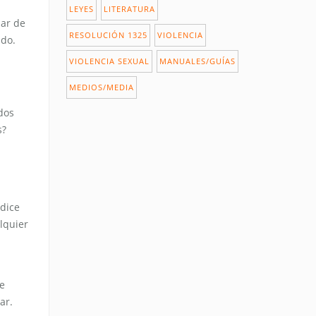
LEYES
LITERATURA
sar de
RESOLUCIÓN 1325
VIOLENCIA
ado.
VIOLENCIA SEXUAL
MANUALES/GUÍAS
MEDIOS/MEDIA
dos
s?
 dice
lquier
ue
ar.