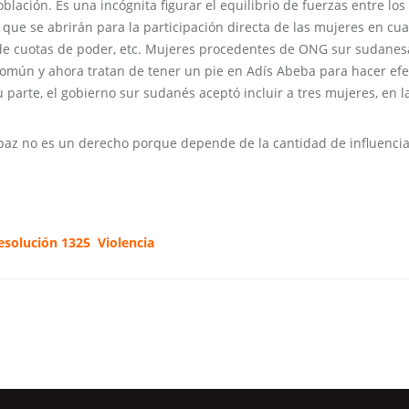
oblación. Es una incógnita figurar el equilibrio de fuerzas entre los
s que se abrirán para la participación directa de las mujeres en cua
o de cuotas de poder, etc. Mujeres procedentes de ONG sur sudanes
común y ahora tratan de tener un pie en Adís Abeba para hacer efe
 parte, el gobierno sur sudanés aceptó incluir a tres mujeres, en l
e paz no es un derecho porque depende de la cantidad de influenci
esolución 1325
Violencia