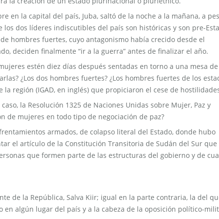
ara la creación de un estado plurinacional o pluriétnico.
en la capital del país, Juba, saltó de la noche a la mañana, a pe
los dos líderes indiscutibles del país son históricas y son pre-Est
s de hombres fuertes, cuyo antagonismo había crecido desde el
o, deciden finalmente “ir a la guerra” antes de finalizar el año.
 mujeres estén diez días después sentadas en torno a una mesa de
marlas? ¿Los dos hombres fuertes? ¿Los hombres fuertes de los esta
la región (IGAD, en inglés) que propiciaron el cese de hostilidade
 caso, la Resolución 1325 de Naciones Unidas sobre Mujer, Paz y
ón de mujeres en todo tipo de negociación de paz?
rentamientos armados, de colapso literal del Estado, donde hubo
ar el artículo de la Constitución Transitoria de Sudán del Sur que
ersonas que formen parte de las estructuras del gobierno y de cua
e de la República, Salva Kiir; igual en la parte contraria, la del q
en algún lugar del país y a la cabeza de la oposición político-milit