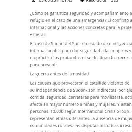
05-03-2014 01:45
Resolución 1325
¿Cómo se garantiza seguridad y acompañamiento a 
refugio en el caso de una emergencia? El conflicto
internacional y las acciones concretas para la pr
esperar.
El caso de Sudán del Sur –en estado de emergencia
internacionales para dar seguridad a las mujeres y 
en práctica los protocolos ni se destinan los recurs
para prevenir.
La guerra antes de la navidad
Las causas que provocaron el estallido violento d
su independencia de Sudán- son indirectas, por ej
comida, seguridad, carreteras para movilizarse, acti
afecta en mayor número a niñas y mujeres. Y están 
personas, 10.000 según International Crisis Group-
representan etnias diferentes, la ausencia de mujer
comunidades rurales; las disputas históricas irresue