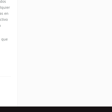
 dos
lquier
as en
ctivo
a
a que