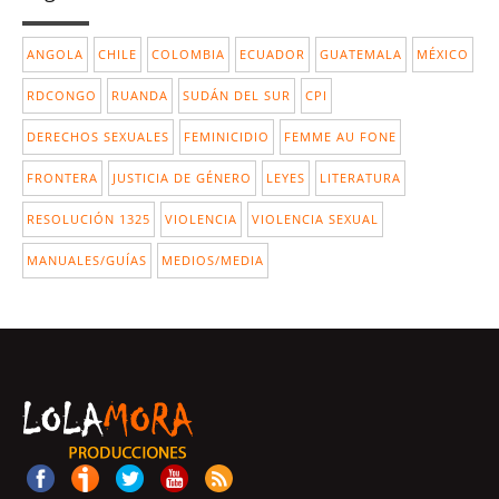
ANGOLA
CHILE
COLOMBIA
ECUADOR
GUATEMALA
MÉXICO
RDCONGO
RUANDA
SUDÁN DEL SUR
CPI
DERECHOS SEXUALES
FEMINICIDIO
FEMME AU FONE
FRONTERA
JUSTICIA DE GÉNERO
LEYES
LITERATURA
RESOLUCIÓN 1325
VIOLENCIA
VIOLENCIA SEXUAL
MANUALES/GUÍAS
MEDIOS/MEDIA