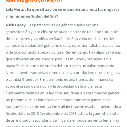
Parte I: La guerra y las mujeres
LolaMora: ¿En qué situación se encuentran ahora las mujeres
y las niñas en Sudán del Sur?
Nick Lacey:
Las perspectivas de género suelen ser una
generalización y, por ello, no se puede hablar de una única situación
de las mujeres y las niñas en Sudán del Sur; varía mucho si es del
campo o la ciudad; del gobierno o de la oposición; alfabetizada o no,
o de qué contexto étnico y cultural. Sin embargo, hay algunos temas
que subyacen en casi todo el país. Las mujeres y las niñas, en la
mayoría de culturas de Sudán del Sur, tienen un valor monetario.
Normalmente, son vistas como un activo productivo que se negocia
o cambia (trueque). El matrimonio es una transacción financiera
sobre el precio de la novia y la propiedad de la mujer está
claramente definida en la ley consuetudinaria. Esta situación general
no permite que las iniciativas de empoderamiento ganen peso.
Aunque las tasas de educación y alfabetización estaban mejorando a
finales del año 2013 [en diciembre de 2013 estalla la guerra] se trata
de un indicador secundario del nivel de empoderamiento femenino
respecto al de la toma de decisiones en la casa, donde son obligadas