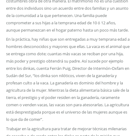
costumbres obra de otra manera. El matrimonio no es una cuestión
entre dos individuos sino un acuerdo entre dos familias y un asunto
de la comunidad a la que pertenecen. Una familia puede
comprometer a sus hijas a la temprana edad de 10 ó 12 años,
aunque permanezcan en el hogar paterno hasta un poco más tarde.
En la práctica, hay niñas que son entregadas a muy temprana edad a
hombres desconocidos y mayores que ellas. La vaca es el animal que
se entrega como dote; cuantas más vacas se reciban por una hija,
más poder y prestigio obtendrá su padre. Así sucede por ejemplo
entre los dinkas, cuenta Ferrán Puig, Director de Intermón-Oxfam en
Sudán del Sur, “los dinka son nilóticos, viven de la ganadería y
profesan culto a la vaca. La ganadería es dominio del hombre y la
agricultura de la mujer. Mientras la dieta alimentaria básica sale de la
tierra, el prestigio y el poder residen en la ganadería, raramente
comen o venden vacas, las vacas son para atesorarlas. La agricultura
está desprestigiada porque es el universo de las mujeres aunque es
lo que da de comer”.
Trabajar en la agricultura para tratar de mejorar técnicas milenarias
de cosecha o de arado entre los dinka es parte de la misión que