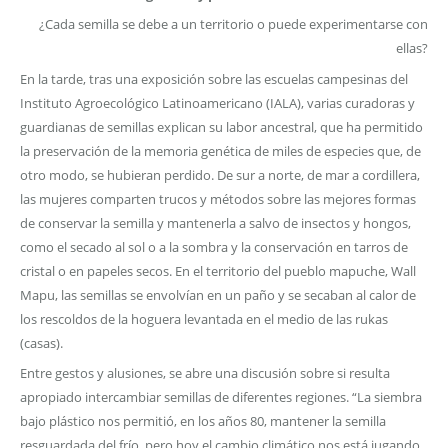
¿Cada semilla se debe a un territorio o puede experimentarse con
ellas?
En la tarde, tras una exposición sobre las escuelas campesinas del
Instituto Agroecológico Latinoamericano (IALA), varias curadoras y
guardianas de semillas explican su labor ancestral, que ha permitido
la preservación de la memoria genética de miles de especies que, de
otro modo, se hubieran perdido. De sur a norte, de mar a cordillera,
las mujeres comparten trucos y métodos sobre las mejores formas
de conservar la semilla y mantenerla a salvo de insectos y hongos,
como el secado al sol o a la sombra y la conservación en tarros de
cristal o en papeles secos. En el territorio del pueblo mapuche, Wall
Mapu, las semillas se envolvían en un paño y se secaban al calor de
los rescoldos de la hoguera levantada en el medio de las rukas
(casas).
Entre gestos y alusiones, se abre una discusión sobre si resulta
apropiado intercambiar semillas de diferentes regiones. “La siembra
bajo plástico nos permitió, en los años 80, mantener la semilla
resguardada del frío, pero hoy el cambio climático nos está jugando