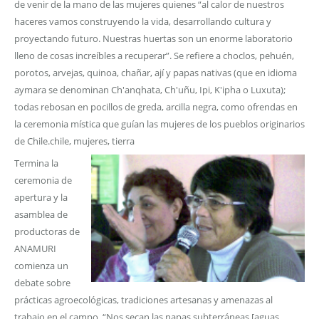
de venir de la mano de las mujeres quienes “al calor de nuestros
haceres vamos construyendo la vida, desarrollando cultura y
proyectando futuro. Nuestras huertas son un enorme laboratorio
lleno de cosas increíbles a recuperar”. Se refiere a choclos, pehuén,
porotos, arvejas, quinoa, chañar, ají y papas nativas (que en idioma
aymara se denominan Ch'anqhata, Ch'uñu, Ipi, K'ipha o Luxuta);
todas rebosan en pocillos de greda, arcilla negra, como ofrendas en
la ceremonia mística que guían las mujeres de los pueblos originarios
de Chile.chile, mujeres, tierra
Termina la
ceremonia de
apertura y la
asamblea de
productoras de
ANAMURI
comienza un
debate sobre
prácticas agroecológicas, tradiciones artesanas y amenazas al
trabajo en el campo. “Nos secan las napas subterráneas [aguas