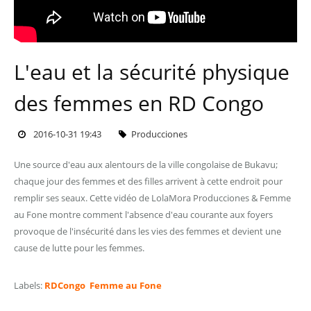
L'eau et la sécurité physique
des femmes en RD Congo
2016-10-31 19:43
Producciones
Une source d'eau aux alentours de la ville congolaise de Bukavu;
chaque jour des femmes et des filles arrivent à cette endroit pour
remplir ses seaux. Cette vidéo de LolaMora Producciones & Femme
au Fone montre comment l'absence d'eau courante aux foyers
provoque de l'insécurité dans les vies des femmes et devient une
cause de lutte pour les femmes.
Labels:
RDCongo
Femme au Fone