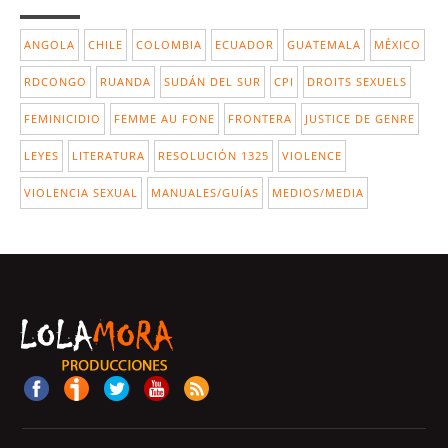
ANGOLA
CHILE
COLOMBIA
ECUADOR
GUATEMALA
MÉXICO
RDCONGO
RUANDA
SUDÁN DEL SUR
CPI
DROITS SEXUELS
FEMINICIDIO
FEMME AU FONE
FRONTERA
JUSTICE DE GENRE
LEYES
LITERATURA
RESOLUCIÓN 1325
VIOLENCE
VIOLENCIA SEXUAL
MANUALES/GUÍAS
MEDIOS/MEDIA