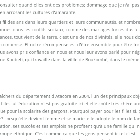
consulter quand elles ont des problèmes; dommage que je n'ai pas
 en arrosant les cultures d'amarante.
 fil des ans dans leurs quartiers et leurs communautés, et nombr
onnues dans les conflits sociaux, comme des mariages forcés dus à
nces, tout vient de la terre, c'est une de nos divinités, elle nous 
 récompense. Et notre récompense est d'être ensemble pour être for
ous avons pris confiance en nous et nous leur avons parlé pour nég
ne Koubeti, qui travaille dans la villle de Boukombé, dans le même
îchers du département d'Atacora en 2004, l'un des principaux obje
illes. «L'éducation n'est pas gratuite ici et elle coûte très chère au
pour la scolarité des garçons. Pourquoi payer pour les filles si, 
le? Lorsqu'elle devient femme et se marie, elle adopte le nom de fam
tion, ses succès et ses emplois ne profitent qu'à une famille qui n
oupe ethnique. C'est comme ça que les gens pensent ici et c'est