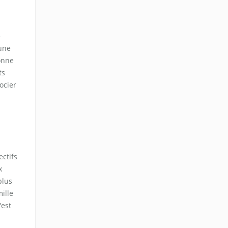
e
 une
donne
ts
ocier
ctifs
x
plus
ille
'est