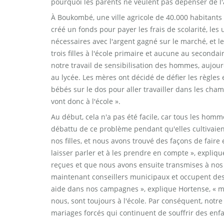
pourquoi les parents ne veulent pas dépenser de l'a
À Boukombé, une ville agricole de 40.000 habitants
créé un fonds pour payer les frais de scolarité, les u
nécessaires avec l'argent gagné sur le marché, et les
trois filles à l'école primaire et aucune au second
notre travail de sensibilisation des hommes, aujour
au lycée. Les mères ont décidé de défier les règles
bébés sur le dos pour aller travailler dans les champ
vont donc à l'école ».
Au début, cela n'a pas été facile, car tous les ho
débattu de ce problème pendant qu'elles cultivaient
nos filles, et nous avons trouvé des façons de faire 
laisser parler et à les prendre en compte », expliq
reçues et que nous avons ensuite transmises à nos
maintenant conseillers municipaux et occupent des 
aide dans nos campagnes », explique Hortense, « ma
nous, sont toujours à l'école. Par conséquent, notr
mariages forcés qui continuent de souffrir des enfa