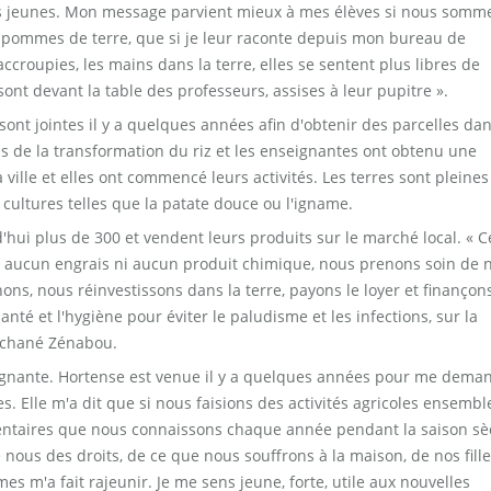
nos jeunes. Mon message parvient mieux à mes élèves si nous somm
ommes de terre, que si je leur raconte depuis mon bureau de
roupies, les mains dans la terre, elles se sentent plus libres de
ont devant la table des professeurs, assises à leur pupitre ».
ont jointes il y a quelques années afin d'obtenir des parcelles da
ls de la transformation du riz et les enseignantes ont obtenu une
 ville et elles ont commencé leurs activités. Les terres sont pleines
 cultures telles que la patate douce ou l'igname.
'hui plus de 300 et vendent leurs produits sur le marché local. « C
s aucun engrais ni aucun produit chimique, nous prenons soin de 
ns, nous réinvestissons dans la terre, payons le loyer et finançon
anté et l'hygiène pour éviter le paludisme et les infections, sur la
e Tchané Zénabou.
nseignante. Hortense est venue il y a quelques années pour me dema
mes. Elle m'a dit que si nous faisions des activités agricoles ensembl
entaires que nous connaissons chaque année pendant la saison sè
 nous des droits, de ce que nous souffrons à la maison, de nos fille
mmes m'a fait rajeunir. Je me sens jeune, forte, utile aux nouvelles