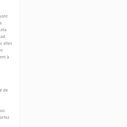
 sont
a
cela
ait
c elles
un
ent à
é de
ous
ortez