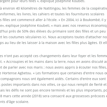
rgent pour leurs filles », explique Joséphine Koubeti.
 à environ 40 kilomètres de Natitingou, les femmes de la coopérati
niformes, les livres, les cahiers et toutes les fournitures scolaires
 filles ont commencé aller à l'école. « En 2004, ici à Boukombé, il y 
aire», explique Joséphine Koubeti, « mais avec nos revenus économiq
d'hui près de 50% des élèves du primaire sont des filles et un peu
 et les coutumes séculaires ici. Nous acceptons toutes d'attacher no
s au lieu de les laisser à la maison avec les filles plus âgées. Et el
mmes n'ont pas accepté ces changements dans leur foyer et les femm
. « Accroupies et les mains dans la terre, nous en avons discuté a
et de parler avec nos maris ; nous avons appris à écouter nos filles,
ue Hortense Agbetou. « Les formations que certaines d'entre nous o
 compagnons nous ont également aidés. Certains d'entre eux sont
postes importants dans nos villes, ce qui nous remplit de fierté e
is les défis ne sont pas encore terminés et les plus importants, p
e 8 mars cette année (2018) sera consacré aux grossesses précoces 
nts d'âge scolaire.