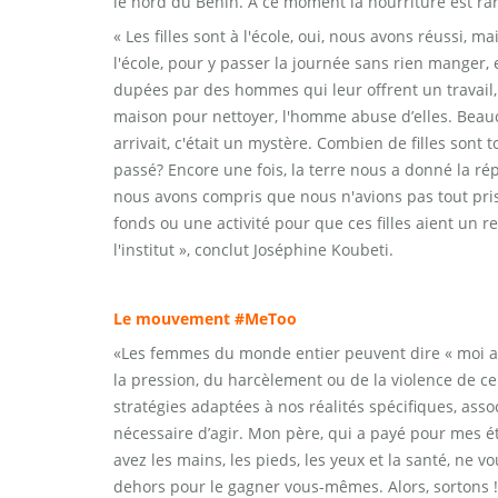
le nord du Bénin. A ce moment la nourriture est rar
« Les filles sont à l'école, oui, nous avons réussi, 
l'école, pour y passer la journée sans rien manger, 
dupées par des hommes qui leur offrent un travail
maison pour nettoyer, l'homme abuse d’elles. Bea
arrivait, c'était un mystère. Combien de filles son
passé? Encore une fois, la terre nous a donné la ré
nous avons compris que nous n'avions pas tout pris
fonds ou une activité pour que ces filles aient un 
l'institut », conclut Joséphine Koubeti.
Le mouvement #MeToo
«Les femmes du monde entier peuvent dire « moi a
la pression, du harcèlement ou de la violence de c
stratégies adaptées à nos réalités spécifiques, ass
nécessaire d’agir. Mon père, qui a payé pour mes ét
avez les mains, les pieds, les yeux et la santé, ne
dehors pour le gagner vous-mêmes. Alors, sortons 