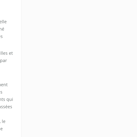
elle
ané
es
lles et
 par
ment
es
nts qui
assées
 le
de