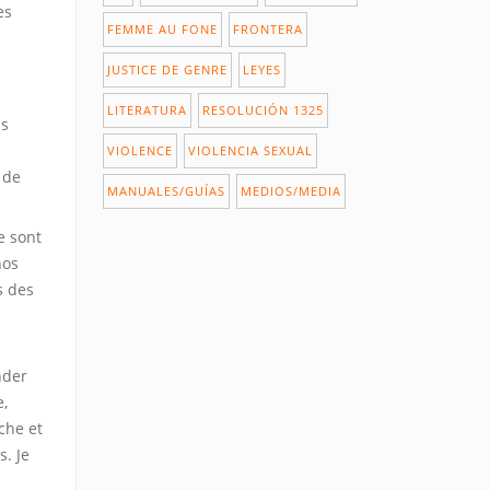
es
FEMME AU FONE
FRONTERA
JUSTICE DE GENRE
LEYES
LITERATURA
RESOLUCIÓN 1325
ns
VIOLENCE
VIOLENCIA SEXUAL
 de
MANUALES/GUÍAS
MEDIOS/MEDIA
e sont
nos
s des
nder
e,
che et
s. Je