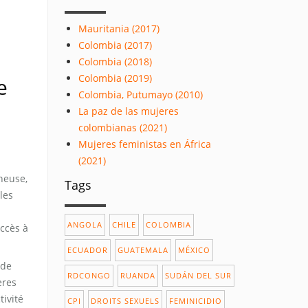
Mauritania (2017)
Colombia (2017)
Colombia (2018)
Colombia (2019)
e
Colombia, Putumayo (2010)
La paz de las mujeres
colombianas (2021)
Mujeres feministas en África
(2021)
neuse,
Tags
les
ANGOLA
CHILE
COLOMBIA
accès à
ECUADOR
GUATEMALA
MÉXICO
 de
RDCONGO
RUANDA
SUDÁN DEL SUR
ères
tivité
CPI
DROITS SEXUELS
FEMINICIDIO