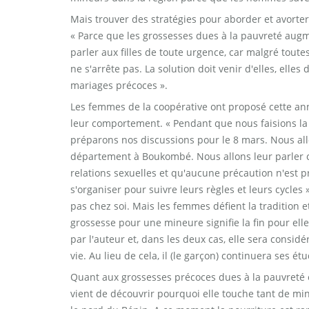
Mais trouver des stratégies pour aborder et avorter
« Parce que les grossesses dues à la pauvreté augm
parler aux filles de toute urgence, car malgré toute
ne s'arrête pas. La solution doit venir d'elles, elle
mariages précoces ».
Les femmes de la coopérative ont proposé cette anné
leur comportement. « Pendant que nous faisions la 
préparons nos discussions pour le 8 mars. Nous allo
département à Boukombé. Nous allons leur parler cl
relations sexuelles et qu'aucune précaution n'est p
s'organiser pour suivre leurs règles et leurs cycl
pas chez soi. Mais les femmes défient la tradition e
grossesse pour une mineure signifie la fin pour ell
par l'auteur et, dans les deux cas, elle sera cons
vie. Au lieu de cela, il (le garçon) continuera ses ét
Quant aux grossesses précoces dues à la pauvreté et
vient de découvrir pourquoi elle touche tant de mi