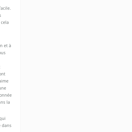
acile.
s
 cela
n et à
ous
x
ont
'aime
'une
donnée
ns la
qui
e dans