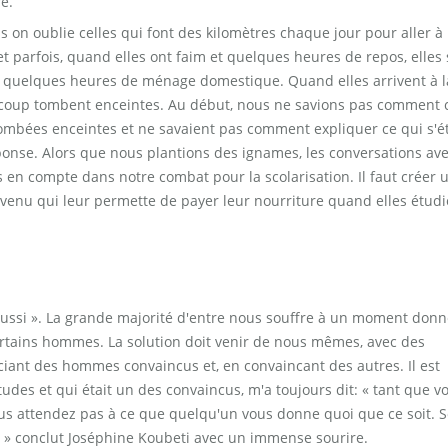
e.
mais on oublie celles qui font des kilomètres chaque jour pour aller à
et parfois, quand elles ont faim et quelques heures de repos, elles
, quelques heures de ménage domestique. Quand elles arrivent à l
ucoup tombent enceintes. Au début, nous ne savions pas comment 
t tombées enceintes et ne savaient pas comment expliquer ce qui s'ét
ponse. Alors que nous plantions des ignames, les conversations ave
 en compte dans notre combat pour la scolarisation. Il faut créer 
revenu qui leur permette de payer leur nourriture quand elles étudi
ussi ». La grande majorité d'entre nous souffre à un moment donn
ertains hommes. La solution doit venir de nous mêmes, avec des
ociant des hommes convaincus et, en convaincant des autres. Il est
udes et qui était un des convaincus, m'a toujours dit: « tant que v
 vous attendez pas à ce que quelqu'un vous donne quoi que ce soit. S
! » conclut Joséphine Koubeti avec un immense sourire.