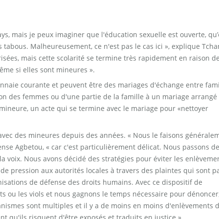
ys, mais je peux imaginer que l'éducation sexuelle est ouverte, qu’
ns tabous. Malheureusement, ce n'est pas le cas ici », explique Tch
larisées, mais cette scolarité se termine très rapidement en raison d
ême si elles sont mineures ».
nnaie courante et peuvent être des mariages d'échange entre fami
ition des femmes ou d'une partie de la famille à un mariage arrangé
mineure, un acte qui se termine avec le mariage pour «nettoyer
avec des mineures depuis des années. « Nous le faisons générale
tense Agbetou, « car c'est particulièrement délicat. Nous passons d
la voix. Nous avons décidé des stratégies pour éviter les enlèveme
 de pression aux autorités locales à travers des plaintes qui sont p
nisations de défense des droits humains. Avec ce dispositif de
nts ou les viols et nous gagnons le temps nécessaire pour dénoncer,
canismes sont multiples et il y a de moins en moins d'enlèvements 
qu'ils risquent d'être exposés et traduits en justice ».