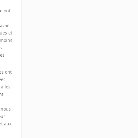
ve ont
avait
ues et
 moins
s
les
es ont
vec
 à les
nt
t nous
our
et aux