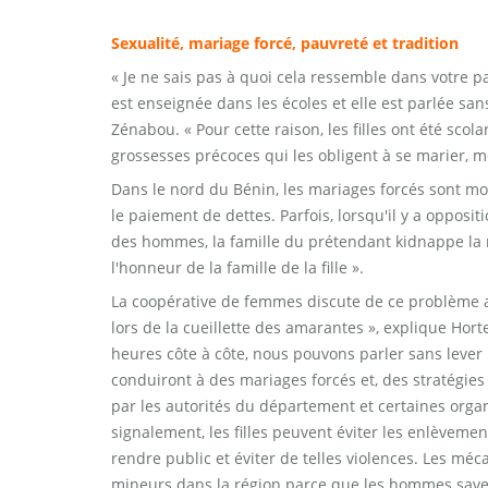
Sexualité, mariage forcé, pauvreté et tradition
« Je ne sais pas à quoi cela ressemble dans votre pa
est enseignée dans les écoles et elle est parlée sa
Zénabou. « Pour cette raison, les filles ont été sco
grossesses précoces qui les obligent à se marier, m
Dans le nord du Bénin, les mariages forcés sont mo
le paiement de dettes. Parfois, lorsqu'il y a oppos
des hommes, la famille du prétendant kidnappe la 
l'honneur de la famille de la fille ».
La coopérative de femmes discute de ce problème 
lors de la cueillette des amarantes », explique Hor
heures côte à côte, nous pouvons parler sans lever 
conduiront à des mariages forcés et, des stratégies
par les autorités du département et certaines orga
signalement, les filles peuvent éviter les enlèveme
rendre public et éviter de telles violences. Les mé
mineurs dans la région parce que les hommes savent 