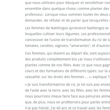
que nous utilisons pour éduquer et sensibiliser 
ensemble dans quelque chose, comme planter des p
professeur. Lorsque nous sommes toutes les deux acc
demander, de réfuter et de parler que lorsqu'elles s
Les femmes de Natitingou (prononcé Natitengo) se s
lesquelles cultiver leurs légumes. Les professionne
concession de l'usine de transformation du riz de la
tomates, carottes, oignons, "amarantes", et d'autres
Ces femmes, qui étaient au départ dix, sont aujourd
des produits complètement bio car nous n'utilison
plantes comme de nos filles. Avec ce que nous gagno
cours et des formations de différents types: sur la s
sexualité, sur les droits des femmes ... », expliqu
« Je suis transformatrice de riz, je ne suis pas e
de l'aide avec la terre, avec les filles, avec les fem
nous pourrions mieux faire face aux pénuries alim
que, de plus, nous en profiterions pour parler entre
n'ai pas hésité. J'ai 60 ans et ce travail avec les fe