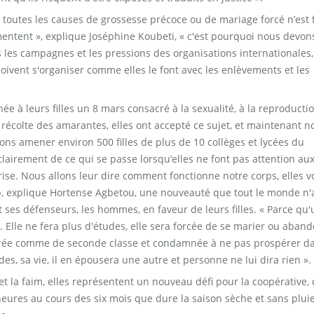
 toutes les causes de grossesse précoce ou de mariage forcé n’est f
entent », explique Joséphine Koubeti, « c'est pourquoi nous devon
s les campagnes et les pressions des organisations internationales,
s doivent s'organiser comme elles le font avec les enlèvements et les
e à leurs filles un 8 mars consacré à la sexualité, à la reproductio
récolte des amarantes, elles ont accepté ce sujet, et maintenant n
ns amener environ 500 filles de plus de 10 collèges et lycées du
airement de ce qui se passe lorsqu’elles ne font pas attention au
rise. Nous allons leur dire comment fonctionne notre corps, elles v
es », explique Hortense Agbetou, une nouveauté que tout le monde n
t ses défenseurs, les hommes, en faveur de leurs filles. « Parce qu
e. Elle ne fera plus d'études, elle sera forcée de se marier ou aban
idérée comme de seconde classe et condamnée à ne pas prospérer da
udes, sa vie, il en épousera une autre et personne ne lui dira rien ».
 la faim, elles représentent un nouveau défi pour la coopérative, 
neures au cours des six mois que dure la saison sèche et sans plui